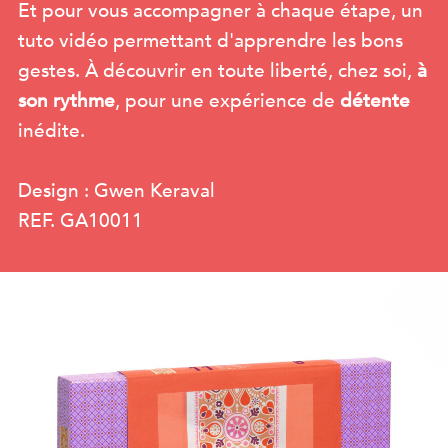
Et pour vous accompagner à chaque étape, un
tuto vidéo permettant d'apprendre les bons
gestes. À découvrir en toute liberté, chez soi,
à
son rythme
, pour une expérience de
détente
inédite.
Design : Gwen Keraval
REF. GA10011